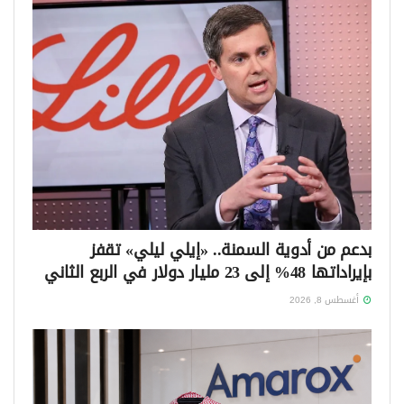
بدعم من أدوية السمنة.. «إيلي ليلي» تقفز
بإيراداتها 48% إلى 23 مليار دولار في الربع الثاني
أغسطس 8, 2026