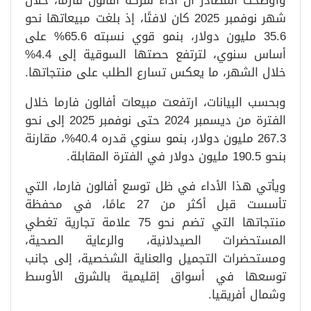
وأوضحت المصادر أن أداء شركة أفالون فارما، خلال
شهر نوفمبر 2025 كان لافتًا، إذ بلغت مبيعاتها نحو
35.6 مليون دولار، بنمو قوي نسبته 65.6% على
أساس سنوي، لترتفع حصتها السوقية إلى 4.4%
خلال الشهر، ما يعكس تسارع الطلب على منتجاتها.
وبحسب البيانات، ارتفعت مبيعات أفالون فارما خلال
الفترة من ديسمبر 2024 حتى نوفمبر 2025 إلى نحو
267.3 مليون دولار، بنمو سنوي قدره 40.4%، مقارنة
بنحو 190.5 مليون دولار في الفترة المقابلة.
ويأتي هذا الأداء في ظل توسع أفالون فارما، التي
تأسست قبل أكثر من 27 عامًا، في محفظة
منتجاتها التي تضم نحو 75 علامة تجارية تغطي
المستحضرات الصيدلانية، والرعاية الصحية،
ومستحضرات التجميل والعناية الشخصية، إلى جانب
توسعها في أسواق إقليمية بالشرق الأوسط
وشمال أفريقيا.