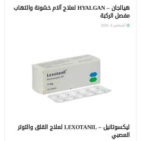
هيالجان – HYALGAN لعلاج آلام خشونة والتهاب
مفصل الركبة
أغسطس 6, 2026
ليكسوتانيل – LEXOTANIL لعلاج القلق والتوتر
العصبي