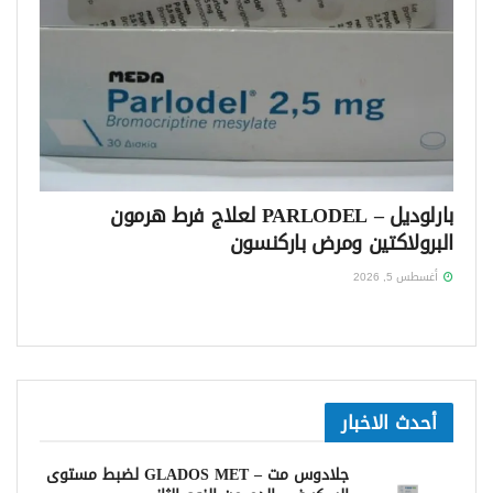
بارلوديل – PARLODEL لعلاج فرط هرمون
البرولاكتين ومرض باركنسون
أغسطس 5, 2026
أحدث الاخبار
جلادوس مت – GLADOS MET لضبط مستوى