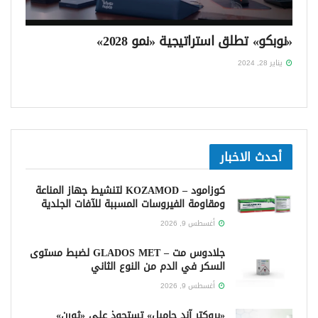
«نوبكو» تطلق استراتيجية «نمو 2028»
يناير 28, 2024
أحدث الاخبار
كوزامود – KOZAMOD لتنشيط جهاز المناعة
ومقاومة الفيروسات المسببة للآفات الجلدية
أغسطس 9, 2026
جلادوس مت – GLADOS MET لضبط مستوى
السكر في الدم من النوع الثاني
أغسطس 9, 2026
«بروكتر آند جامبل» تستحوذ على «ثورن»